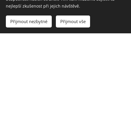
schopností
nejlepší zkušenost při jejich návštěvě.
,
Videocomp
Přijmout nezbytné
Přijmout vše
Vytvořit stránky
Vytvořte si webové stránky zdarma!
uter
analýza
techniky a
taktiky,
Psychologi
cká
příprava,
doprováze
ní a
coaching
hráčů,
semináře
pro trenéry
a rodiče,
vyplétání a
servis