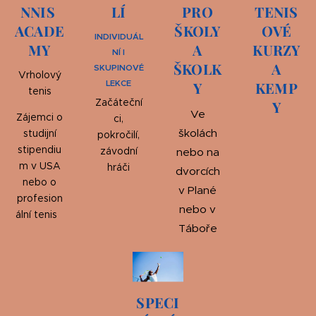
NNIS
LÍ
PRO
TENIS
ACADE
ŠKOLY
OVÉ
INDIVIDUÁL
MY
A
KURZY
NÍ I
ŠKOLK
A
SKUPINOVÉ
Vrholový
LEKCE
Y
KEMP
tenis
Začáteční
Y
Ve
Zájemci o
ci,
školách
studijní
pokročilí,
stipendiu
závodní
nebo na
m v USA
hráči
dvorcích
nebo o
v Plané
profesion
nebo v
ální tenis
Táboře
SPECI