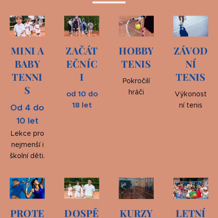
MINI A
ZAČÁT
HOBBY
ZÁVOD
BABY
EČNÍC
TENIS
NÍ
TENNI
I
TENIS
Pokročilí
S
hráči
od 10 do
Výkonost
18 let
ní tenis
Od 4 do
10 let
Lekce pro
nejmenší i
školní děti.
PROTE
DOSPĚ
KURZY
LETNÍ