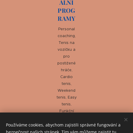
ÁLNÍ
PROG
RAMY
Personal
coaching,
Tenis na
vozíčku a
pro
postižené
hráče,
Cardio
tenis,
Weekend
tenis, Easy
tenis,
Funkční
trénink,
Používáme cookies, abychom zajistili správné fungování a
Testování
fyzických
bezpečnost našich stránek. Tím vám můžeme zajistit tu